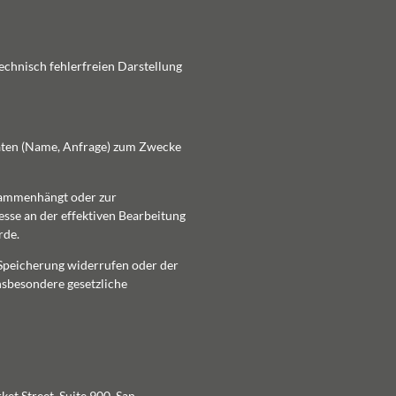
technisch fehlerfreien Darstellung
Daten (Name, Anfrage) zum Zwecke
zusammenhängt oder zur
esse an der effektiven Bearbeitung
rde.
 Speicherung widerrufen oder der
nsbesondere gesetzliche
et Street, Suite 900, San