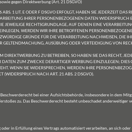
 sowie gegen Direktwerbung (Art. 21 DSGVO)
S. 1 LIT. E ODER F DSGVO ERFOLGT, HABEN SIE JEDERZEIT DAS R
ERARBEITUNG IHRER PERSONENBEZOGENEN DATEN WIDERSPRUCH EI
DIE JEWEILIGE RECHTSGRUNDLAGE, AUF DENEN EINE VERARBEITU
 EINLEGEN, WERDEN WIR IHRE BETROFFENEN PERSONENBEZOGEN
ZWÜRDIGE GRÜNDE FÜR DIE VERARBEITUNG NACHWEISEN, DIE IH
 DER GELTENDMACHUNG, AUSÜBUNG ODER VERTEIDIGUNG VON R
 DIREKTWERBUNG ZU BETREIBEN, SO HABEN SIE DAS RECHT, JE
 DATEN ZUM ZWECKE DERARTIGER WERBUNG EINZULEGEN; DIES GI
STEHT. WENN SIE WIDERSPRECHEN, WERDEN IHRE PERSONENBEZO
WIDERSPRUCH NACH ART. 21 ABS. 2 DSGVO).
 Beschwerderecht bei einer Aufsichtsbehörde, insbesondere in dem Mitg
 Verstoßes zu. Das Beschwerderecht besteht unbeschadet anderweitiger v
 oder in Erfüllung eines Vertrags automatisiert verarbeiten, an sich oder