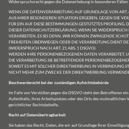
Widerspruchsrecht gegen die Datenerhebung in besonderen Fällen
WENN DIE DATENVERARBEITUNG AUF GRUNDLAGE VON ART. 6 AB
AUS IHRER BESONDEREN SITUATION ERGEBEN, GEGEN DIE V
FÜR EIN AUF DIESE BESTIMMUNGEN GESTÜTZTES PROFILING. 
DIESER DATENSCHUTZERKLÄRUNG. WENN SIE WIDERSPRUCH
VERARBEITEN, ES SEI DENN, WIR KÖNNEN ZWINGENDE SCHUT
FREIHEITEN ÜBERWIEGEN ODER DIE VERARBEITUNG DIENT
(WIDERSPRUCH NACH ART. 21 ABS. 1 DSGVO).
WERDEN IHRE PERSONENBEZOGENEN DATEN VERARBEITET, UM
DIE VERARBEITUNG SIE BETREFFENDER PERSONENBEZOGENER
SOWEIT ES MIT SOLCHER DIREKTWERBUNG IN VERBINDUNG 
NICHT MEHR ZUM ZWECKE DER DIREKTWERBUNG VERWENDET (
Beschwerde­recht bei der zuständigen Aufsichts­behörde
Im Falle von Verstößen gegen die DSGVO steht den Betroffenen ein
Aufenthalts, ihres Arbeitsplatzes oder des Orts des mutmaßlichen
gerichtlicher Rechtsbehelfe.
Recht auf Daten­übertrag­barkeit
Sie haben das Recht, Daten, die wir auf Grundlage Ihrer Einwilligung