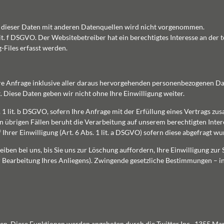
dieser Daten mit anderen Datenquellen wird nicht vorgenommen.
lit. f DSGVO. Der Websitebetreiber hat ein berechtigtes Interesse an der 
-Files erfasst werden.
 Ihre Anfrage inklusive aller daraus hervorgehenden personenbezogenen 
. Diese Daten geben wir nicht ohne Ihre Einwilligung weiter.
. 1 lit. b DSGVO, sofern Ihre Anfrage mit der Erfüllung eines Vertrags 
 übrigen Fällen beruht die Verarbeitung auf unserem berechtigten Inter
 Ihrer Einwilligung (Art. 6 Abs. 1 lit. a DSGVO) sofern diese abgefragt wu
ben bei uns, bis Sie uns zur Löschung auffordern, Ihre Einwilligung zur
er Bearbeitung Ihres Anliegens). Zwingende gesetzliche Bestimmungen – i
n. Diese Funktionen werden angeboten durch die Twitter Inc., 1355 Mark